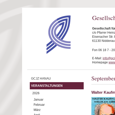
Direkt zum Inhalt
Gesellsc
Gesellschaft f
c/o Pfarrer Hei
Eisenacher Str. 
61130 Nidderau
Fon 06 18 7 - 20
E-Mail:
info@gc
Homepage
www
Septembe
GCJZ HANAU
VERANSTALTUNGEN
Walter Kaufm
2026
Januar
Februar
März