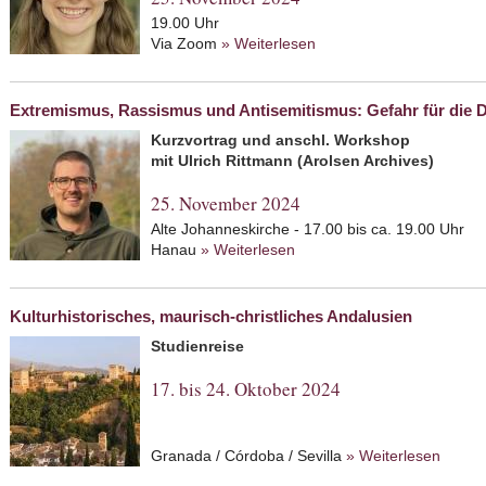
19.00 Uhr
Via Zoom
» Weiterlesen
about Der Nahostkonflikt
Protestantismus
Extremismus, Rassismus und Antisemitismus: Gefahr für die 
Kurzvortrag und anschl. Workshop
mit Ulrich Rittmann (Arolsen Archives)
25. November 2024
Alte Johanneskirche - 17.00 bis ca. 19.00 Uhr
Hanau
» Weiterlesen
about Extremismus, Rassism
Demokratie
Kulturhistorisches, maurisch-christliches Andalusien
Studienreise
17. bis 24. Oktober 2024
Granada / Córdoba / Sevilla
» Weiterlesen
about 
Andalu