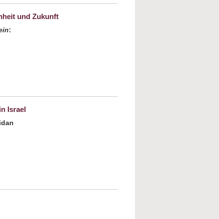
nheit und Zukunft
ein
:
c - Die Brücke schlagen zwischen
ft
n Israel
idan
 „… und es wurde Licht!“ Jüdisch-
isches Zusammenleben in Israel