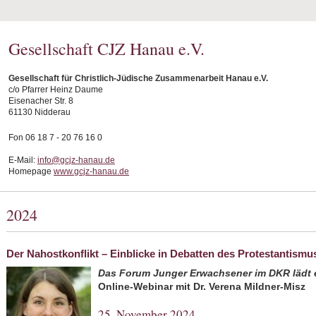
Gesellschaft CJZ Hanau e.V.
Gesellschaft für Christlich-Jüdische Zusammenarbeit Hanau e.V.
c/o Pfarrer Heinz Daume
Eisenacher Str. 8
61130 Nidderau
Fon 06 18 7 - 20 76 16 0
E-Mail:
info@gcjz-hanau.de
Homepage
www.gcjz-hanau.de
2024
Der Nahostkonflikt – Einblicke in Debatten des Protestantismu
Das Forum Junger Erwachsener im DKR lädt 
Online-Webinar mit Dr. Verena Mildner-Misz
25. November 2024