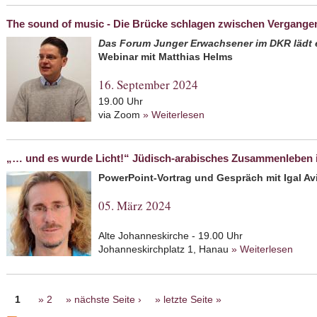
The sound of music - Die Brücke schlagen zwischen Vergange
Das Forum Junger Erwachsener im DKR lädt 
Webinar mit Matthias Helms
16. September 2024
19.00 Uhr
via Zoom
» Weiterlesen
about The sound of musi
Vergangenheit und Zukun
„… und es wurde Licht!“ Jüdisch-arabisches Zusammenleben i
PowerPoint-Vortrag und Gespräch mit Igal Av
05. März 2024
Alte Johanneskirche - 19.00 Uhr
Johanneskirchplatz 1, Hanau
» Weiterlesen
about
arab
Seiten
1
2
nächste Seite ›
letzte Seite »