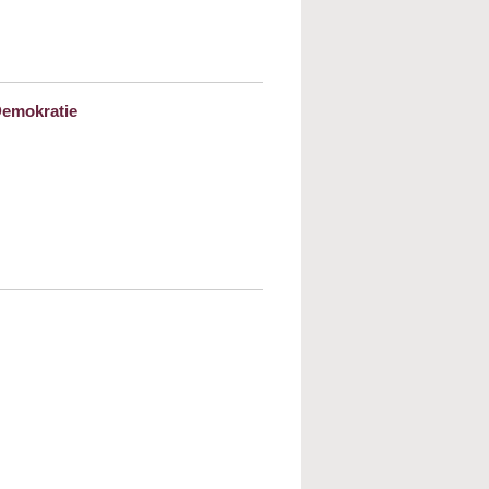
 – Einblicke in Debatten des
Demokratie
us und Antisemitismus: Gefahr für die
Kulturhistorisches, maurisch-christliches
sien