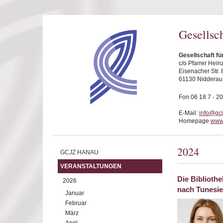
Direkt zum Inhalt
Gesellsc
Gesellschaft f
c/o Pfarrer Hei
Eisenacher Str. 
61130 Nidderau
Fon 06 18 7 - 20
E-Mail:
info@gc
Homepage
www
2024
GCJZ HANAU
VERANSTALTUNGEN
Die Biblioth
2026
nach Tunesi
Januar
Februar
März