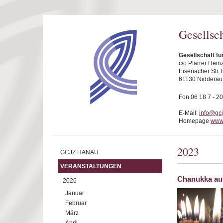
Direkt zum Inhalt
Gesellsc
Gesellschaft f
c/o Pfarrer Hei
Eisenacher Str. 
61130 Nidderau
Fon 06 18 7 - 20
E-Mail:
info@gc
Homepage
www
2023
GCJZ HANAU
VERANSTALTUNGEN
Chanukka au
2026
Januar
Februar
März