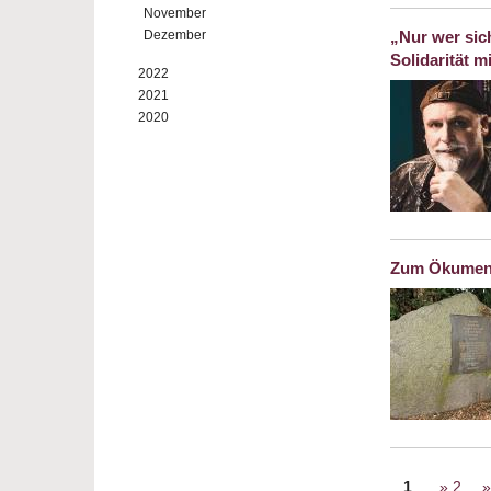
November
Dezember
„Nur wer sich
Solidarität mi
2022
2021
2020
Zum Ökumeni
Seiten
1
2