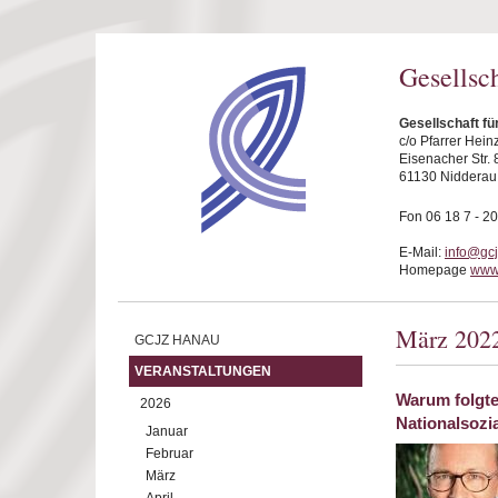
Direkt zum Inhalt
Gesellsc
Gesellschaft f
c/o Pfarrer Hei
Eisenacher Str. 
61130 Nidderau
Fon 06 18 7 - 20
E-Mail:
info@gc
Homepage
www
März 202
GCJZ HANAU
VERANSTALTUNGEN
Warum folgte
2026
Nationalsozi
Januar
Februar
März