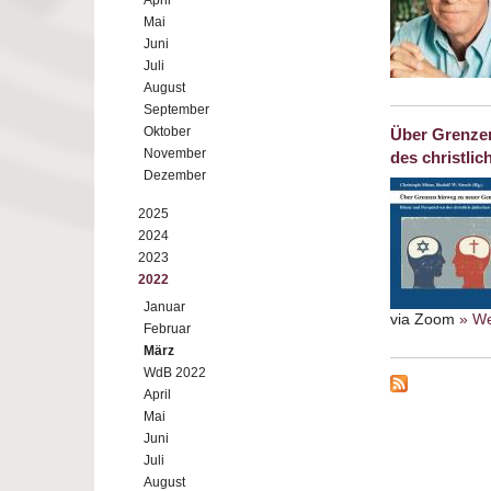
April
Mai
Juni
Juli
August
September
Oktober
Über Grenzen
November
des christli
Dezember
2025
2024
2023
2022
Januar
via Zoom
» We
Februar
März
WdB 2022
April
Mai
Juni
Juli
August