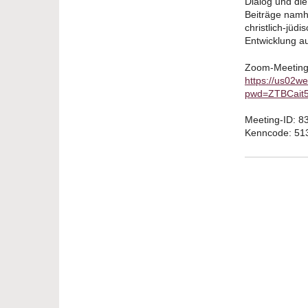
Dialog und die
Beiträge namh
christlich-jüd
Entwicklung au
Zoom-Meeting 
https://us02w
pwd=ZTBCai
Meeting-ID: 8
Kenncode: 51