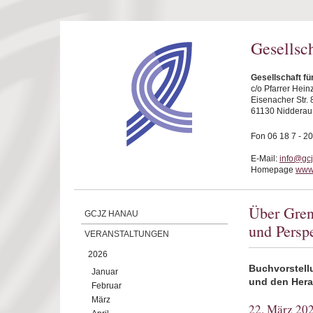
Direkt zum Inhalt
Gesellsc
Gesellschaft f
c/o Pfarrer Hei
Eisenacher Str. 
61130 Nidderau
Fon 06 18 7 - 20
E-Mail:
info@gc
Homepage
www
Über Gren
GCJZ HANAU
und Perspe
VERANSTALTUNGEN
2026
Buchvorstell
Januar
und den Hera
Februar
März
22. März 20