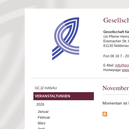
Direkt zum Inhalt
Gesellsc
Gesellschaft f
c/o Pfarrer Hei
Eisenacher Str. 
61130 Nidderau
Fon 06 18 7 - 20
E-Mail:
info@gc
Homepage
www
November
GCJZ HANAU
VERANSTALTUNGEN
Momentan ist ke
2026
Januar
Februar
März