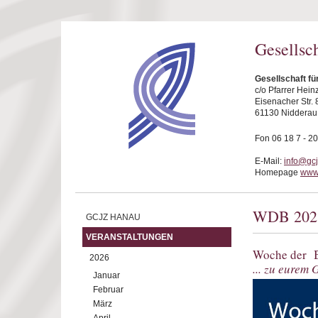
Direkt zum Inhalt
Gesellsc
Gesellschaft f
c/o Pfarrer Hei
Eisenacher Str. 
61130 Nidderau
Fon 06 18 7 - 20
E-Mail:
info@gc
Homepage
www
WDB 202
GCJZ HANAU
VERANSTALTUNGEN
Woche der B
2026
... zu eurem 
Januar
Februar
März