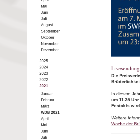
April
Mai
Juni
Juli
August
September
Oktober
November
Dezember
2025
Livesendung 
2024
2023
Die Preisver
2022
Brüderlichke
2021
In diesem Jahr
Januar
um 11.35 Uhr
Februar
Festakts wir
März
WDB 2021
Weitere Inform
April
Woche der Brü
Mai
Juni
Juli