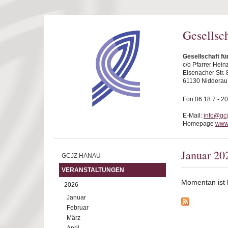
Direkt zum Inhalt
Gesellsc
Gesellschaft f
c/o Pfarrer Hei
Eisenacher Str. 
61130 Nidderau
Fon 06 18 7 - 20
E-Mail:
info@gc
Homepage
www
Januar 20
GCJZ HANAU
VERANSTALTUNGEN
Momentan ist ke
2026
Januar
Februar
März