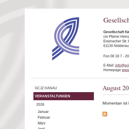
Direkt zum Inhalt
Gesellsc
Gesellschaft f
c/o Pfarrer Hei
Eisenacher Str. 
61130 Nidderau
Fon 06 18 7 - 20
E-Mail:
info@gc
Homepage
www
August 2
GCJZ HANAU
VERANSTALTUNGEN
Momentan ist ke
2026
Januar
Februar
März