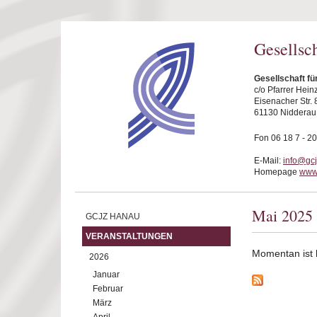
Direkt zum Inhalt
Gesellsc
Gesellschaft f
c/o Pfarrer Hei
Eisenacher Str. 
61130 Nidderau
Fon 06 18 7 - 20
E-Mail:
info@gc
Homepage
www
Mai 2025
GCJZ HANAU
VERANSTALTUNGEN
Momentan ist ke
2026
Januar
Februar
März