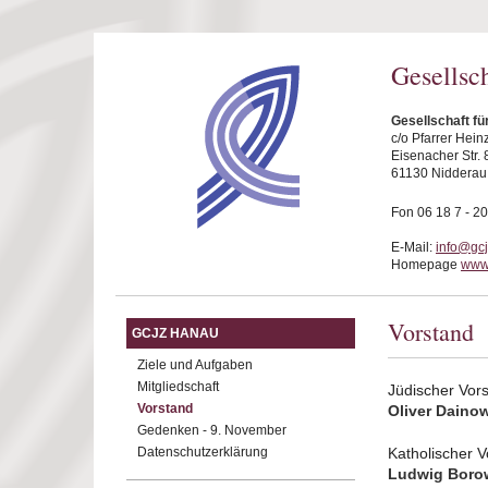
Direkt zum Inhalt
Gesellsc
Gesellschaft f
c/o Pfarrer Hei
Eisenacher Str. 
61130 Nidderau
Fon 06 18 7 - 20
E-Mail:
info@gc
Homepage
www
Vorstand
GCJZ HANAU
Ziele und Aufgaben
Mitgliedschaft
Jüdischer Vors
Vorstand
Oliver Daino
Gedenken - 9. November
Datenschutzerklärung
Katholischer V
Ludwig Boro