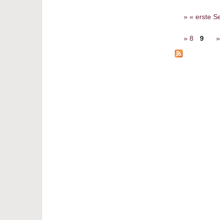
Seiten
« erste Se
8
9