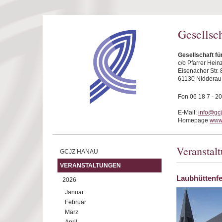
Direkt zum Inhalt
Gesellsc
Gesellschaft f
c/o Pfarrer Hei
Eisenacher Str. 
61130 Nidderau
Fon 06 18 7 - 20
E-Mail:
info@gc
Homepage
www
Veranstal
GCJZ HANAU
VERANSTALTUNGEN
Laubhüttenfe
2026
Januar
Februar
März