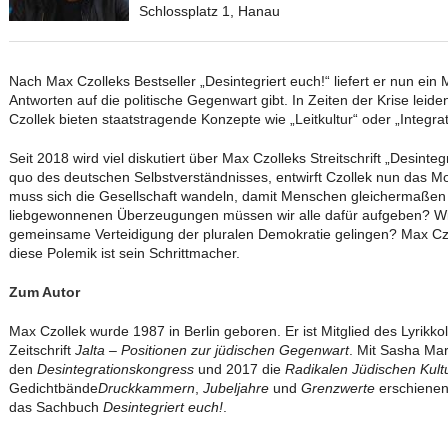
Schlossplatz 1, Hanau
Nach Max Czolleks Bestseller „Desintegriert euch!“ liefert er nun ein M
Antworten auf die politische Gegenwart gibt. In Zeiten der Krise leide
Czollek bieten staatstragende Konzepte wie „Leitkultur“ oder „Integrat
Seit 2018 wird viel diskutiert über Max Czolleks Streitschrift „Desinte
quo des deutschen Selbstverständnisses, entwirft Czollek nun das M
muss sich die Gesellschaft wandeln, damit Menschen gleichermaßen 
liebgewonnenen Überzeugungen müssen wir alle dafür aufgeben? Wie 
gemeinsame Verteidigung der pluralen Demokratie gelingen? Max Czol
diese Polemik ist sein Schrittmacher.
Zum Autor
Max Czollek wurde 1987 in Berlin geboren. Er ist Mitglied des Lyrikk
Zeitschrift
Jalta – Positionen zur jüdischen Gegenwart
. Mit Sasha Ma
den
Desintegrationskongress
und 2017 die
Radikalen Jüdischen Kult
Gedichtbände
Druckkammern
,
Jubeljahre
und
Grenzwerte
erschienen
das Sachbuch
Desintegriert euch!
.