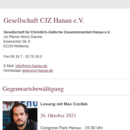
Gesellschaft CJZ Hanau e.V.
Gesellschaft für Christlich-Jüdische Zusammenarbeit Hanau e.V.
c/o Pfarrer Heinz Daume
Eisenacher Str. 8
61130 Nidderau
Fon 06 18 7 - 20 76 16 0
E-Mail:
info@gcjz-hanau.de
Homepage
www.gcjz-hanau.de
Gegenwartsbewältigung
Lesung mit Max Czollek
26. Oktober 2021
Congress Park Hanau - 19:30 Uhr