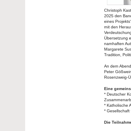
Christoph Kast
2025 den Band
eines Projekt
mit den Heraus
Verdeutschung
Übersetzung en
namhaften Auto
Margarete Sus
Tradition, Pol
An dem Abend
Peter Gößwein
Rosenzweig-Üb
Eine gemeins
* Deutscher Ko
Zusammenarb
* Katholische 
* Gesellschaft
Die Teilnahme