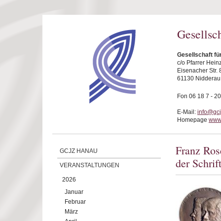
Direkt zum Inhalt
Gesellsc
Gesellschaft f
c/o Pfarrer Hei
Eisenacher Str. 
61130 Nidderau
Fon 06 18 7 - 20
E-Mail:
info@gc
Homepage
www
Franz Ros
GCJZ HANAU
der Schrif
VERANSTALTUNGEN
2026
Januar
Februar
März